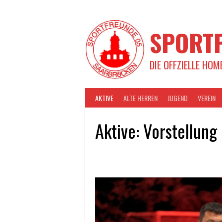
Springe
zum
Inhalt
SPORTF
DIE OFFZIELLE HOM
AKTIVE
ALTE HERREN
JUGEND
VEREIN
Aktive: Vorstellun