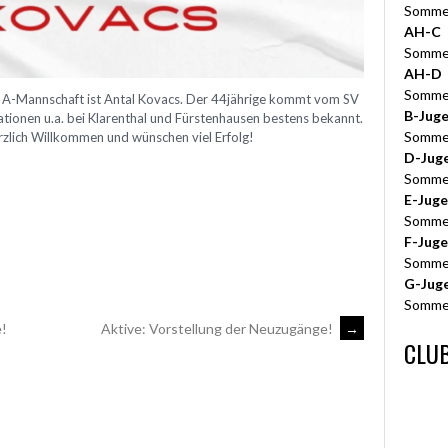
Somme
AH-C
Somme
AH-D
Somme
ga A-Mannschaft ist Antal Kovacs. Der 44jährige kommt vom SV
B-Jug
ationen u.a. bei Klarenthal und Fürstenhausen bestens bekannt.
Somme
rzlich Willkommen und wünschen viel Erfolg!
D-Jug
Somme
E-Jug
Somme
F-Jug
Somme
G-Jug
Somme
e!
Aktive: Vorstellung der Neuzugänge!
→
CLUB