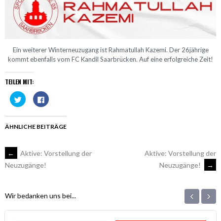
Ein weiterer Winterneuzugang ist Rahmatullah Kazemi. Der 26jährige
kommt ebenfalls vom FC Kandil Saarbrücken. Auf eine erfolgreiche Zeit!
TEILEN MIT:
Klick,
Klick,
um
um
über
auf
Twitter
Facebook
zu
zu
teilen
teilen
ÄHNLICHE BEITRÄGE
(Wird
(Wird
in
in
neuem
neuem
Fenster
Fenster
ARTIKEL-
←
Aktive: Vorstellung der
Aktive: Vorstellung der
geöffnet)
geöffnet)
Neuzugänge!
→
Neuzugänge!
NAVIGATION
‹
›
Wir bedanken uns bei...