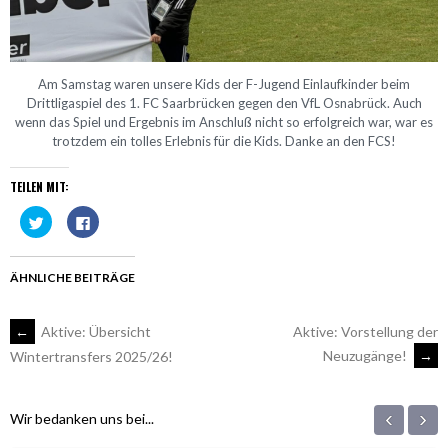
Am Samstag waren unsere Kids der F-Jugend Einlaufkinder beim
Drittligaspiel des 1. FC Saarbrücken gegen den VfL Osnabrück. Auch
wenn das Spiel und Ergebnis im Anschluß nicht so erfolgreich war, war es
trotzdem ein tolles Erlebnis für die Kids. Danke an den FCS!
TEILEN MIT:
Klick,
Klick,
um
um
über
auf
Twitter
Facebook
zu
zu
teilen
teilen
ÄHNLICHE BEITRÄGE
(Wird
(Wird
in
in
neuem
neuem
Fenster
Fenster
ARTIKEL-
←
Aktive: Übersicht
Aktive: Vorstellung der
geöffnet)
geöffnet)
Neuzugänge!
→
Wintertransfers 2025/26!
NAVIGATION
‹
›
Wir bedanken uns bei...