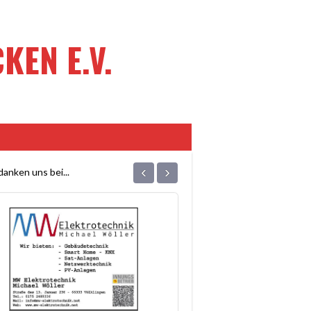
EN E.V.
‹
›
anken uns bei...