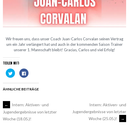
Wir freuen uns, dass unser Coach Juan-Carlos Corvalan seinen Vertrag
um ein Jahr verlängert hat und auch in der kommenden Saison Trainer
unserer 1. Mannschaft bleibt! Gracias, Carlos und viel Erfolg!
TEILEN MIT:
Klick,
Klick,
um
um
über
auf
Twitter
Facebook
zu
zu
teilen
teilen
ÄHNLICHE BEITRÄGE
(Wird
(Wird
in
in
neuem
neuem
Fenster
Fenster
ARTIKEL-
←
Intern: Aktiven- und
Intern: Aktiven- und
geöffnet)
geöffnet)
Jugendergebnisse von letzter
Jugendergebnisse von letzter
Woche (25.05.)!
→
Woche (18.05.)!
NAVIGATION