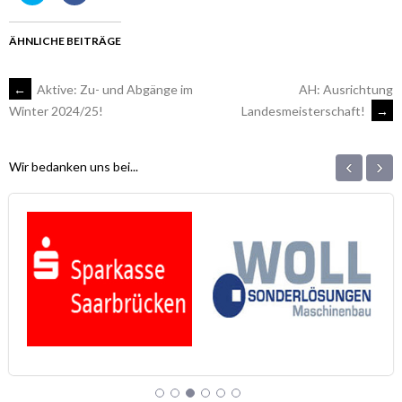
über
auf
Twitter
Facebook
zu
zu
teilen
teilen
ÄHNLICHE BEITRÄGE
(Wird
(Wird
in
in
neuem
neuem
Fenster
Fenster
ARTIKEL-
←
Aktive: Zu- und Abgänge im
AH: Ausrichtung
geöffnet)
geöffnet)
Landesmeisterschaft!
→
Winter 2024/25!
NAVIGATION
‹
›
Wir bedanken uns bei...