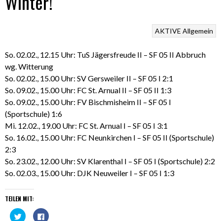
Winter!
AKTIVE
Allgemein
So. 02.02., 12.15 Uhr: TuS Jägersfreude II – SF 05 II Abbruch
wg. Witterung
So. 02.02., 15.00 Uhr: SV Gersweiler II – SF 05 I 2:1
So. 09.02., 15.00 Uhr: FC St. Arnual II – SF 05 II 1:3
So. 09.02., 15.00 Uhr: FV Bischmisheim II – SF 05 I
(Sportschule) 1:6
Mi. 12.02., 19.00 Uhr: FC St. Arnual I – SF 05 I 3:1
So. 16.02., 15.00 Uhr: FC Neunkirchen I – SF 05 II (Sportschule)
2:3
So. 23.02., 12.00 Uhr: SV Klarenthal I – SF 05 I (Sportschule) 2:2
So. 02.03., 15.00 Uhr: DJK Neuweiler I – SF 05 I 1:3
TEILEN MIT:
Klick,
Klick,
um
um