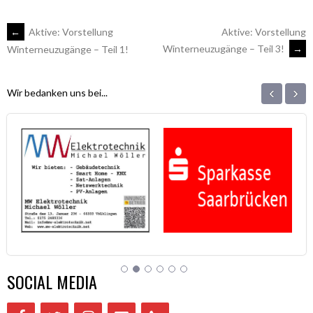
(Wird
(Wird
in
in
neuem
neuem
Fenster
Fenster
ARTIKEL-
←
Aktive: Vorstellung
Aktive: Vorstellung
geöffnet)
geöffnet)
Winterneuzugänge – Teil 3!
→
Winterneuzugänge – Teil 1!
NAVIGATION
‹
›
Wir bedanken uns bei...
SOCIAL MEDIA