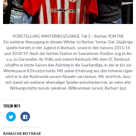
VORSTELLUNG WINTERNEUZGÄNGE Teil 2 – Burhan YONTAR
Ein weiterer Neuzugang in diesem Winter ist Burhan Yontar. Der 26jährige
spielte bereits in der Jugend in Burbach, sowie in den Saisons 2015/16
und 2018/19. Nach der letzten Station im Saarwiesen-Stadion zog es ihn
u.a. zu Gersweiler, Ay Yidliz und zuletzt Reisbach. Mit dem SC Reisbach
schaffte er letzte Saison den Aufstieg in die Saarlandliga, in der er bis zur
Winterpause 8 Einsätze hatte. Mit seiner Erfahrung aus den höheren Ligen
wird er in der Rückrunde unsere Abwehr verstärken. Wir sind froh, dass
sich damit ein weiterer ehemaliger Spieler entschieden hat, an seine alte
Wirkungsstätte zurück zukehren. Willkommen zurück, Burhan! (pz)
TEILEN MIT:
Klick,
Klick,
um
um
über
auf
Twitter
Facebook
zu
zu
teilen
teilen
ÄHNLICHE BEITRÄGE