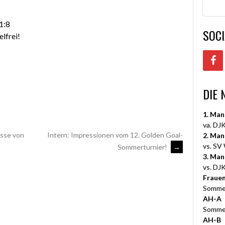
1:8
SOCI
lfrei!
DIE 
1. Man
va. DJK
isse von
Intern: Impressionen vom 12. Golden Goal-
2. Man
vs. SV
Sommerturnier!
→
3. Man
vs. DJK
Fraue
Somme
AH-A
Somme
AH-B