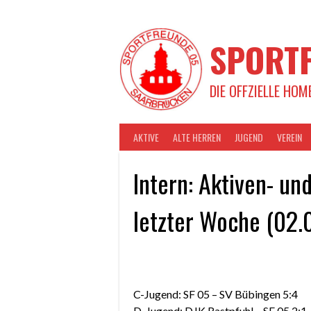
Springe
zum
Inhalt
SPORTF
DIE OFFZIELLE HOM
AKTIVE
ALTE HERREN
JUGEND
VEREIN
Intern: Aktiven- u
letzter Woche (02.0
C-Jugend: SF 05 – SV Bübingen 5:4
D-Jugend: DJK Rastpfuhl – SF 05 2:1