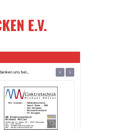
EN E.V.
‹
›
anken uns bei...