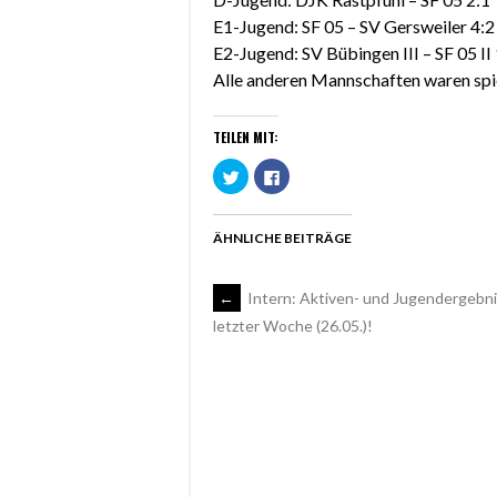
E1-Jugend: SF 05 – SV Gersweiler 4:2
E2-Jugend: SV Bübingen III – SF 05 II 
Alle anderen Mannschaften waren spie
TEILEN MIT:
Klick,
Klick,
um
um
über
auf
Twitter
Facebook
zu
zu
teilen
teilen
ÄHNLICHE BEITRÄGE
(Wird
(Wird
in
in
neuem
neuem
Fenster
Fenster
ARTIKEL-
←
Intern: Aktiven- und Jugendergebn
geöffnet)
geöffnet)
letzter Woche (26.05.)!
NAVIGATION