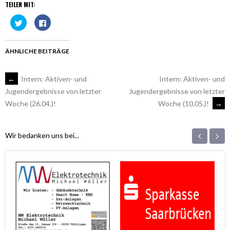
TEILEN MIT:
Klick,
Klick,
um
um
über
auf
Twitter
Facebook
zu
zu
teilen
teilen
ÄHNLICHE BEITRÄGE
(Wird
(Wird
in
in
neuem
neuem
Fenster
Fenster
ARTIKEL-
←
Intern: Aktiven- und
Intern: Aktiven- und
geöffnet)
geöffnet)
Jugendergebnisse von letzter
Jugendergebnisse von letzter
Woche (10.05.)!
→
Woche (26.04.)!
NAVIGATION
‹
›
Wir bedanken uns bei...