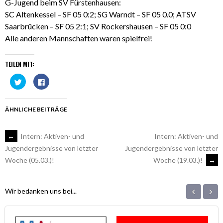
G-Jugend beim SV Fürstenhausen:
SC Altenkessel – SF 05 0:2; SG Warndt – SF 05 0.0; ATSV
Saarbrücken – SF 05 2:1; SV Rockershausen – SF 05 0:0
Alle anderen Mannschaften waren spielfrei!
TEILEN MIT:
Klick,
Klick,
um
um
über
auf
Twitter
Facebook
zu
zu
teilen
teilen
ÄHNLICHE BEITRÄGE
(Wird
(Wird
in
in
neuem
neuem
Fenster
Fenster
ARTIKEL-
←
Intern: Aktiven- und
Intern: Aktiven- und
geöffnet)
geöffnet)
Jugendergebnisse von letzter
Jugendergebnisse von letzter
Woche (19.03.)!
→
Woche (05.03.)!
NAVIGATION
‹
›
Wir bedanken uns bei...