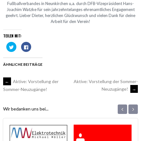
Fußballverbandes in Neunkirchen u,a. durch DFB-Vizepräsident Hans-
Joachim Watzke für sein jahrzehntelanges ehrenamtliches Engagement
geehrt. Lieber Dieter, herzlichen Glückwunsch und vielen Dank für deine
Arbeit für den Verein!
TEILEN MIT:
Klick,
Klick,
um
um
über
auf
Twitter
Facebook
zu
zu
teilen
teilen
ÄHNLICHE BEITRÄGE
(Wird
(Wird
in
in
neuem
neuem
Fenster
Fenster
ARTIKEL-
←
Aktive: Vorstellung der
Aktive: Vorstellung der Sommer-
geöffnet)
geöffnet)
Neuzugänge!
→
Sommer-Neuzugänge!
NAVIGATION
‹
›
Wir bedanken uns bei...