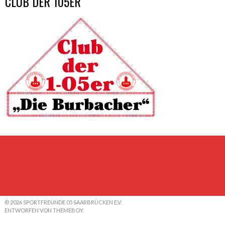
CLUB DER 105ER
© 2026 SPORTFREUNDE 05 SAARBRÜCKEN E.V.
ENTWORFEN VON THEMEBOY