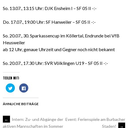
So. 13.07., 13.15 Uhr: DJK Ensheim I – SF 05 II -:-
Do. 17.07., 19.00 Uhr: SF Hanweiler – SF 05 II -:-
So. 20.07., 30. Sparkassencup im Köllertal, Endrunde bei VfB
Heusweiler
ab 12 Uhr, genaue Uhrzeit und Gegner noch nicht bekannt
So. 20.07., 17.30 Uhr: SVR Völklingen U19 – SF 05 II -:-
TEILEN MIT:
Klick,
Klick,
um
um
über
auf
Twitter
Facebook
zu
zu
teilen
teilen
ÄHNLICHE BEITRÄGE
(Wird
(Wird
in
in
neuem
neuem
Fenster
Fenster
ARTIKEL-
←
Intern: Zu- und Abgänge der
Event: Ferienspiele am Burbacher
geöffnet)
geöffnet)
Staden!
→
aktiven Mannschaften im Sommer