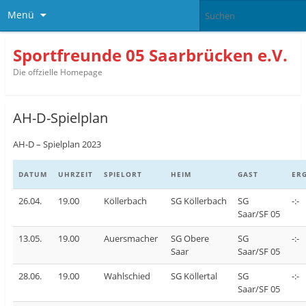
Menü
Sportfreunde 05 Saarbrücken e.V.
Die offzielle Homepage
AH-D-Spielplan
AH-D – Spielplan 2023
DATUM
UHRZEIT
SPIELORT
HEIM
GAST
ER
26.04.
19.00
Köllerbach
SG Köllerbach
SG
-:-
Saar/SF 05
13.05.
19.00
Auersmacher
SG Obere
SG
-:-
Saar
Saar/SF 05
28.06.
19.00
Wahlschied
SG Köllertal
SG
-:-
Saar/SF 05