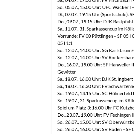
So., 05.07., 15.00 Uhr: UFC Wacker I –
Di., 07.07., 19.15 Uhr (Sportschule): 
Do., 09.07., 19.15 Uhr: DJK Rastpfuhl I
Sa., 11.07., 31. Sparkassencup im Köl
Vorrunde: FV 08 Püttlingen – SF 05 I 0
05 I 1:1
So., 12.07., 14.00 Uhr: SG Karlsbrunn
So., 12.07., 14.00 Uhr: SV Rockershause
Do., 16.07., 19.00 Uhr: SF Hanweiler 
Gewitter
Sa., 18.07., 16.00 Uhr: DJK St. Ingbert
Sa., 18.07., 16.30 Uhr: FV Schwarzenho
So., 19.07., 13.15 Uhr: SC Hühnerfeld II
So., 19.07., 31. Sparkassencup im Köll
Spiel um Platz 3: 16.00 Uhr FC Kutzhof
Do., 23.07., 19.00 Uhr: FV Fechingen II
So.. 26.07., 15.00 Uhr: SV Oberwürzba
So., 26.07., 16.00 Uhr: SV Roden – SF 