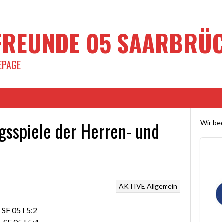
REUNDE 05 SAARBRÜCK
EPAGE
gsspiele der Herren- und
Wir bed
AKTIVE
Allgemein
 SF 05 I 5:2
– SF 05 I 5:4