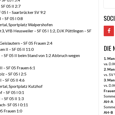
 SF 05 II 2:7
SF 05 I – Saarbrücker SV 9:2
SOCI
 – SF 05 I 0:8
lertal, Sportplatz Walpershofen
:3, VfB Heusweiler – SF 05 I 1:2, DJK Püttlingen – SF
/Geislautern – SF 05 Frauen 2:4
DIE 
n II – SF 05 II 11:0
II – SF 05 II beim Stand von 1:2 Abbruch wegen
1. Man
va. DJK
 II – SF 05 Frauen 6:1
2. Man
lz – SF 05 I 2:5
vs. SV
 – SF 05 II 4:6
3. Man
vs. DJK
ertal, Sportplatz Kutzhof
Fraue
 – SF 05 I 0:1
Somme
 – SF 05 II 1:3
AH-A
ch- SF 05 I 0:11
Somme
05 Frauen 1:0
AH-B