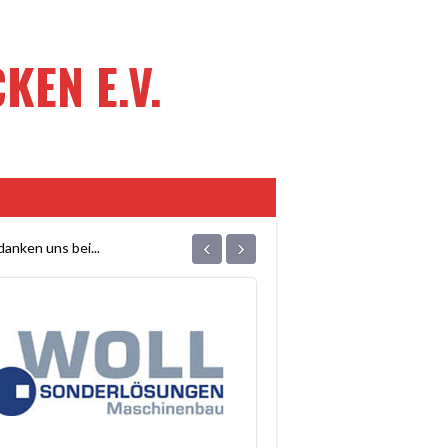
EN E.V.
‹
›
anken uns bei...