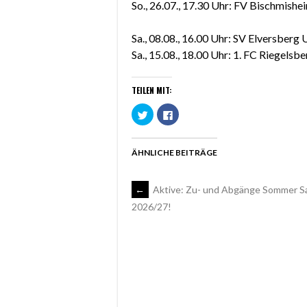
So., 26.07., 17.30 Uhr: FV Bischmisheim
Sa., 08.08., 16.00 Uhr: SV Elversberg
Sa., 15.08., 18.00 Uhr: 1. FC Riegelsbe
TEILEN MIT:
Klick,
Klick,
um
um
über
auf
Twitter
Facebook
zu
zu
teilen
teilen
ÄHNLICHE BEITRÄGE
(Wird
(Wird
in
in
neuem
neuem
Fenster
Fenster
ARTIKEL-
←
Aktive: Zu- und Abgänge Sommer S
geöffnet)
geöffnet)
2026/27!
NAVIGATION