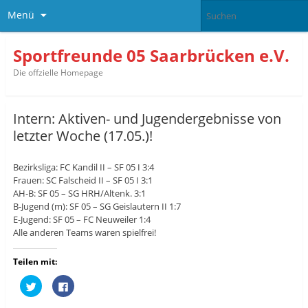
Menü
Sportfreunde 05 Saarbrücken e.V.
Die offzielle Homepage
Intern: Aktiven- und Jugendergebnisse von
letzter Woche (17.05.)!
Bezirksliga: FC Kandil II – SF 05 I 3:4
Frauen: SC Falscheid II – SF 05 I 3:1
AH-B: SF 05 – SG HRH/Altenk. 3:1
B-Jugend (m): SF 05 – SG Geislautern II 1:7
E-Jugend: SF 05 – FC Neuweiler 1:4
Alle anderen Teams waren spielfrei!
Teilen mit:
K
K
l
l
i
i