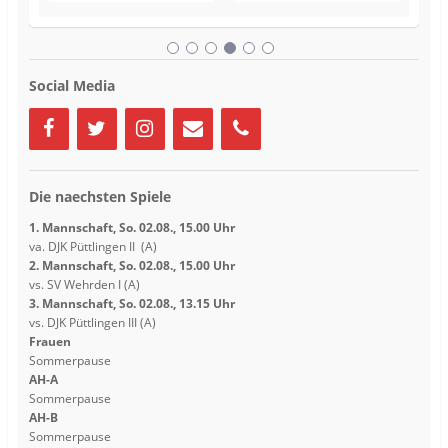
n
n
s
s
t
t
e
e
r
r
g
g
e
e
Social Media
ö
ö
f
f
f
f
n
n
e
e
t
t
)
)
Die naechsten Spiele
1. Mannschaft, So. 02.08., 15.00 Uhr
va. DJK Püttlingen II (A)
2. Mannschaft, So. 02.08., 15.00 Uhr
vs. SV Wehrden I (A)
3. Mannschaft, So. 02.08., 13.15 Uhr
vs. DJK Püttlingen III (A)
Frauen
Sommerpause
AH-A
Sommerpause
AH-B
Sommerpause