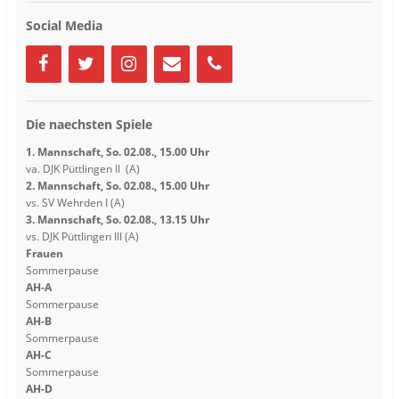
g
g
e
e
Social Media
ö
ö
f
f
f
f
n
n
e
e
t
t
)
)
Die naechsten Spiele
1. Mannschaft, So. 02.08., 15.00 Uhr
va. DJK Püttlingen II (A)
2. Mannschaft, So. 02.08., 15.00 Uhr
vs. SV Wehrden I (A)
3. Mannschaft, So. 02.08., 13.15 Uhr
vs. DJK Püttlingen III (A)
Frauen
Sommerpause
AH-A
Sommerpause
AH-B
Sommerpause
AH-C
Sommerpause
AH-D