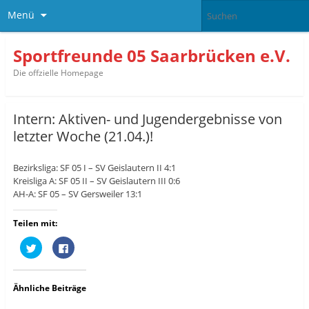
Menü
Sportfreunde 05 Saarbrücken e.V.
Die offzielle Homepage
Intern: Aktiven- und Jugendergebnisse von
letzter Woche (21.04.)!
Bezirksliga: SF 05 I – SV Geislautern II 4:1
Kreisliga A: SF 05 II – SV Geislautern III 0:6
AH-A: SF 05 – SV Gersweiler 13:1
Teilen mit:
K
K
l
l
i
i
c
c
k
k
,
,
Ähnliche Beiträge
u
u
m
m