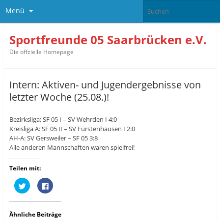
Menü
Sportfreunde 05 Saarbrücken e.V.
Die offzielle Homepage
Intern: Aktiven- und Jugendergebnisse von
letzter Woche (25.08.)!
Bezirksliga: SF 05 I – SV Wehrden I 4:0
Kreisliga A: SF 05 II – SV Fürstenhausen I 2:0
AH-A: SV Gersweiler – SF 05 3:8
Alle anderen Mannschaften waren spielfrei!
Teilen mit:
K
K
l
l
i
i
c
c
k
k
,
,
Ähnliche Beiträge
u
u