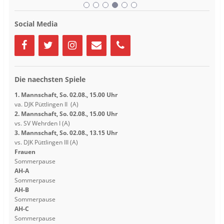
e
e
r
r
g
g
e
e
Social Media
ö
ö
f
f
f
f
n
n
e
e
t
t
)
)
Die naechsten Spiele
1. Mannschaft, So. 02.08., 15.00 Uhr
va. DJK Püttlingen II (A)
2. Mannschaft, So. 02.08., 15.00 Uhr
vs. SV Wehrden I (A)
3. Mannschaft, So. 02.08., 13.15 Uhr
vs. DJK Püttlingen III (A)
Frauen
Sommerpause
AH-A
Sommerpause
AH-B
Sommerpause
AH-C
Sommerpause