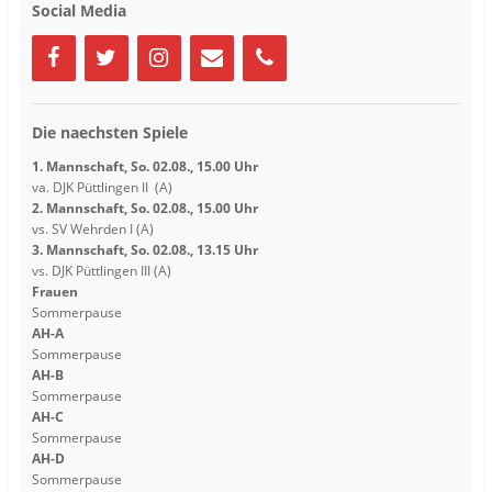
e
e
Social Media
ö
ö
f
f
f
f
n
n
e
e
t
t
)
)
Die naechsten Spiele
1. Mannschaft, So. 02.08., 15.00 Uhr
va. DJK Püttlingen II (A)
2. Mannschaft, So. 02.08., 15.00 Uhr
vs. SV Wehrden I (A)
3. Mannschaft, So. 02.08., 13.15 Uhr
vs. DJK Püttlingen III (A)
Frauen
Sommerpause
AH-A
Sommerpause
AH-B
Sommerpause
AH-C
Sommerpause
AH-D
Sommerpause