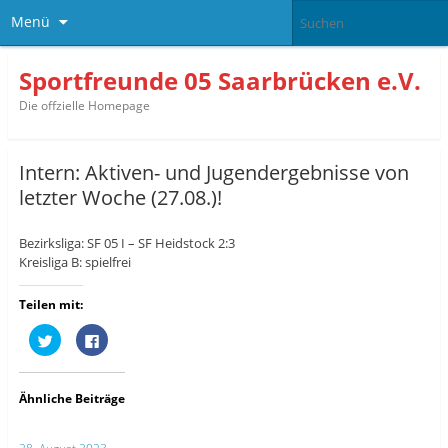
Menü
Sportfreunde 05 Saarbrücken e.V.
Die offzielle Homepage
Intern: Aktiven- und Jugendergebnisse von
letzter Woche (27.08.)!
Bezirksliga: SF 05 I – SF Heidstock 2:3
Kreisliga B: spielfrei
Teilen mit:
K
K
l
l
i
i
c
c
k
k
,
,
Ähnliche Beiträge
u
u
m
m
ü
a
b
u