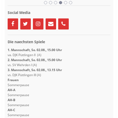
e
e
r
r
g
g
e
e
Social Media
ö
ö
f
f
f
f
n
n
e
e
t
t
)
)
Die naechsten Spiele
1. Mannschaft, So. 02.08., 15.00 Uhr
va. DJK Püttlingen II (A)
2. Mannschaft, So. 02.08., 15.00 Uhr
vs. SV Wehrden I (A)
3. Mannschaft, So. 02.08., 13.15 Uhr
vs. DJK Püttlingen III (A)
Frauen
Sommerpause
AH-A
Sommerpause
AH-B
Sommerpause
AH-C
Sommerpause