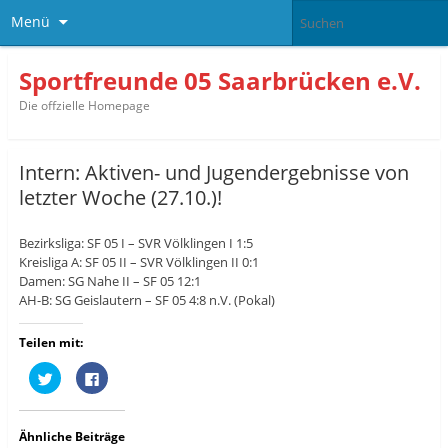
Menü
Sportfreunde 05 Saarbrücken e.V.
Die offzielle Homepage
Intern: Aktiven- und Jugendergebnisse von
letzter Woche (27.10.)!
Bezirksliga: SF 05 I – SVR Völklingen I 1:5
Kreisliga A: SF 05 II – SVR Völklingen II 0:1
Damen: SG Nahe II – SF 05 12:1
AH-B: SG Geislautern – SF 05 4:8 n.V. (Pokal)
Teilen mit:
K
K
l
l
i
i
c
c
k
k
,
,
Ähnliche Beiträge
u
u