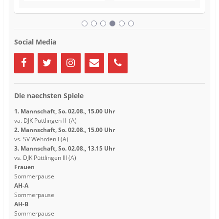
n
n
s
s
t
t
e
e
r
r
g
g
e
e
Social Media
ö
ö
f
f
f
f
n
n
e
e
t
t
)
)
Die naechsten Spiele
1. Mannschaft, So. 02.08., 15.00 Uhr
va. DJK Püttlingen II (A)
2. Mannschaft, So. 02.08., 15.00 Uhr
vs. SV Wehrden I (A)
3. Mannschaft, So. 02.08., 13.15 Uhr
vs. DJK Püttlingen III (A)
Frauen
Sommerpause
AH-A
Sommerpause
AH-B
Sommerpause