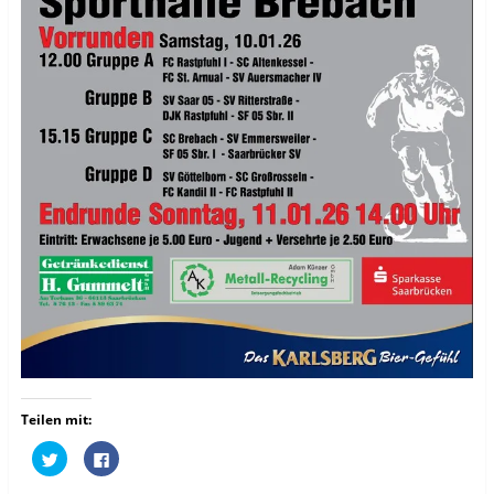
Teilen mit:
K
K
l
l
i
i