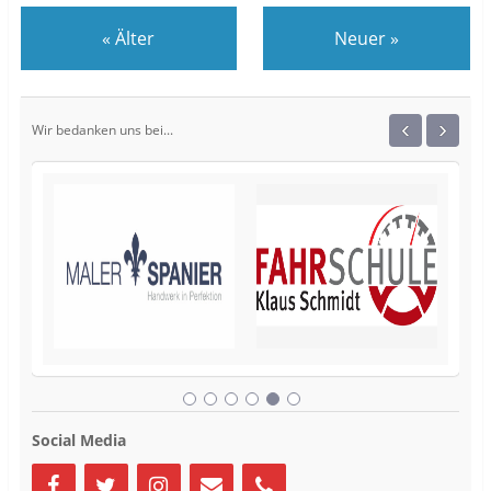
«
Älter
Neuer
»
‹
›
Wir bedanken uns bei...
Social Media