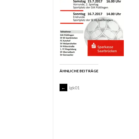
ÄHNLICHE BEITRÄGE
ARTIKEL-
←
igk01
NAVIGATION