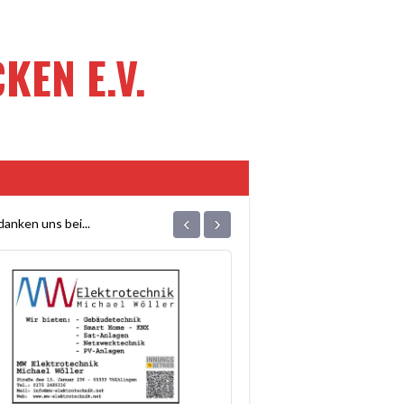
EN E.V.
‹
›
anken uns bei...