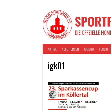
Springe
zum
Inhalt
SPORTF
DIE OFFZIELLE HOM
AKTIVE
ALTE HERREN
JUGEND
VEREIN
igk01