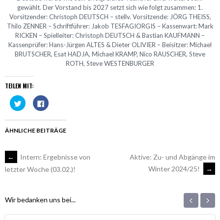
gewählt. Der Vorstand bis 2027 setzt sich wie folgt zusammen: 1.
Vorsitzender: Christoph DEUTSCH – stellv. Vorsitzende: JÖRG THEISS,
Thilo ZENNER – Schriftführer: Jakob TESFAGIORGIS – Kassenwart: Mark
RICKEN – Spielleiter: Christoph DEUTSCH & Bastian KAUFMANN –
Kassenprüfer: Hans-Jürgen ALTES & Dieter OLIVIER – Beisitzer: Michael
BRUTSCHER, Esat HADJA, Michael KRAMP, Nico RAUSCHER, Steve
ROTH, Steve WESTENBURGER
TEILEN MIT:
Klick,
Klick,
um
um
über
auf
Twitter
Facebook
zu
zu
teilen
teilen
ÄHNLICHE BEITRÄGE
(Wird
(Wird
in
in
neuem
neuem
Fenster
Fenster
ARTIKEL-
←
Intern: Ergebnisse von
Aktive: Zu- und Abgänge im
geöffnet)
geöffnet)
Winter 2024/25!
→
letzter Woche (03.02.)!
NAVIGATION
‹
›
Wir bedanken uns bei...