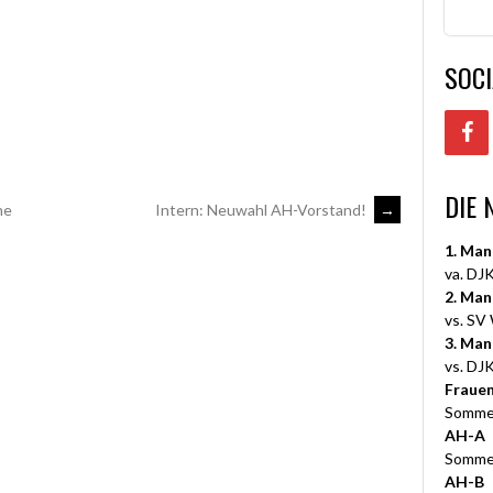
SOCI
DIE 
he
Intern: Neuwahl AH-Vorstand!
→
1. Man
va. DJK
2. Man
vs. SV
3. Man
vs. DJK
Fraue
Somme
AH-A
Somme
AH-B