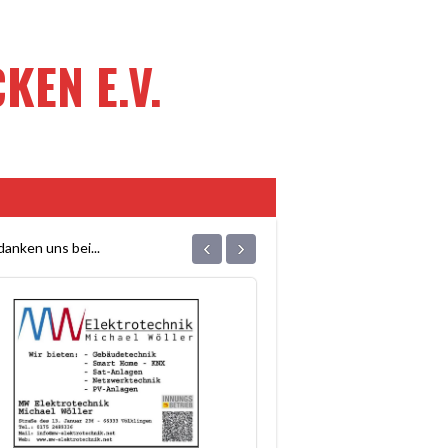
EN E.V.
‹
›
anken uns bei...