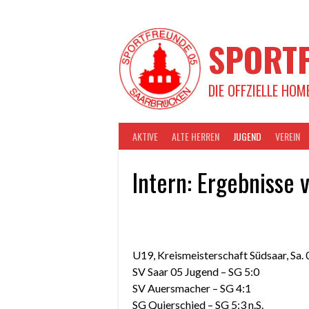
Springe
zum
Inhalt
SPORTF
DIE OFFZIELLE HOM
AKTIVE
ALTE HERREN
JUGEND
VEREIN
Intern: Ergebnisse 
U19, Kreismeisterschaft Südsaar, Sa. 
SV Saar 05 Jugend – SG 5:0
SV Auersmacher – SG 4:1
SG Quierschied – SG 5:3 n.S.