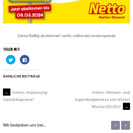
Gerne fleißig abstimmen! netto-online.de/vereinsspende
TEILEN MIT:
Klick,
Klick,
um
um
über
auf
Twitter
Facebook
zu
zu
teilen
teilen
ÄHNLICHE BEITRÄGE
(Wird
(Wird
in
in
neuem
neuem
Fenster
Fenster
ARTIKEL-
←
Intern: Anpassung
Intern: Aktiven- und
geöffnet)
geöffnet)
Jugendergebnisse von letzter
Getränkepreise!
Woche (03.03.)!
→
NAVIGATION
‹
›
Wir bedanken uns bei...