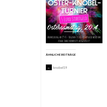
ÄHNLICHE BEITRÄGE
ARTIKEL-
←
knobel19
NAVIGATION