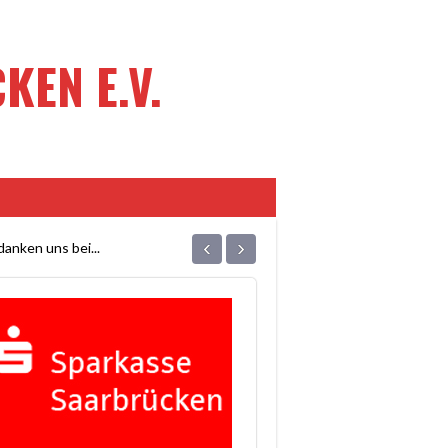
EN E.V.
‹
›
anken uns bei...