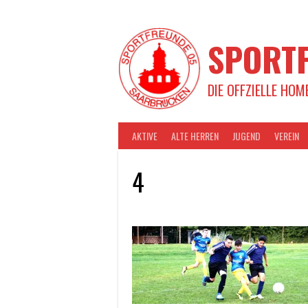
Springe
zum
Inhalt
SPORTF
DIE OFFZIELLE HOM
AKTIVE
ALTE HERREN
JUGEND
VEREIN
4