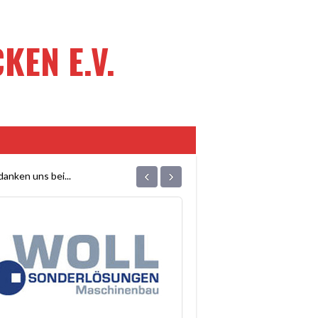
EN E.V.
‹
›
anken uns bei...